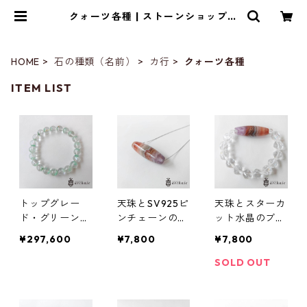
クォーツ各種 | ストーンショップア
ルカイック
HOME
石の種類（名前）
カ行
クォーツ各種
ITEM LIST
トップグレー
天珠とSV925ピ
天珠とスターカ
ド・グリーンフ
ンチェーンのシ
ット水晶のブレ
ァントムのブレ
ョートネックレ
スレット
¥297,600
¥7,800
¥7,800
スレット(9mm)
ス
SOLD OUT