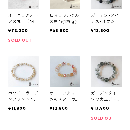
オーロラクォー
ヒマラヤルチル
ガーデン×アイ
ツの丸玉（44m
の原石(179ｇ)
リス×オブシデ
m）
ィアンのミック
¥72,000
¥68,800
¥12,800
スブレスレット
SOLD OUT
ホワイトガーデ
オーロラクォー
ガーデンクォー
ンファントムの
ツのスターカッ
ツの大玉ブレス
ブレスレット(7
トブレスレット
レット(13mm)
¥11,800
¥12,800
¥13,800
～7.5mm)
（9mm）
SOLD OUT