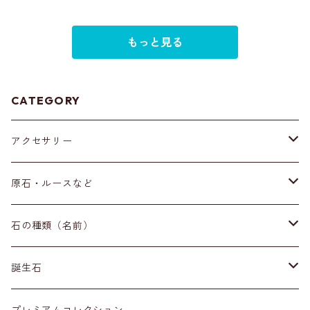
もっと見る
CATEGORY
アクセサリー
ブレスレット
原石・ルースなど
イヤリング・ピアス
原石
石の種類（名前）
ネックレス・ペンダントトップ
丸玉
ア行
誕生石
アイオライト
リング
標本
カ行
１月