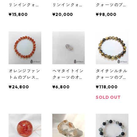
リンインクォー
リンインクォー
クォーツのブレ
ツのブレスレッ
ツのブレスレッ
スレット（12m
¥15,800
¥20,000
¥98,000
ト（7mm）
ト（9mm）
m）
オレンジファン
ヘマタイトイン
タイチンルチル
トムのブレスレ
クォーツのオー
クォーツのブレ
ット(7mm)
バルカボション
スレット（9m
¥24,800
¥6,800
¥118,000
ルース
m）
SOLD OUT