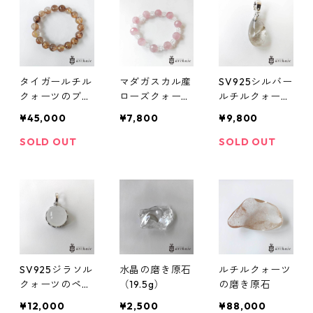
タイガールチル
マダガスカル産
SV925シルバー
クォーツのブレ
ローズクォーツ
ルチルクォーツ
スレット（11m
と水晶のブレス
のドロップペン
¥45,000
¥7,800
¥9,800
m）
レット
ダントトップ
SOLD OUT
SOLD OUT
SV925ジラソル
水晶の磨き原石
ルチルクォーツ
クォーツのペン
（19.5g）
の磨き原石
ダントトップ
¥12,000
¥2,500
¥88,000