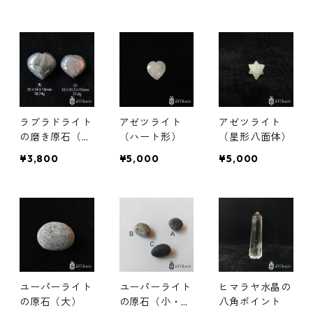
ラブラドライト
アゼツライト
アゼツライト
の磨き原石（ハ
（ハート形）
（星形八面体）
ート）全2種
¥3,800
¥5,000
¥5,000
ユーパーライト
ユーパーライト
ヒマラヤ水晶の
の原石（大）
の原石（小・全
八角ポイント