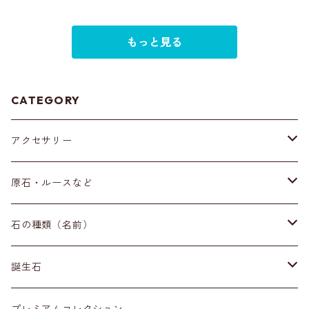
もっと見る
CATEGORY
アクセサリー
ブレスレット
原石・ルースなど
イヤリング・ピアス
原石
石の種類（名前）
ネックレス・ペンダントトップ
丸玉
ア行
誕生石
アイオライト
リング
標本
カ行
１月