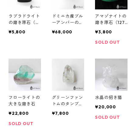
ラブラドライト
ドミニカ産ブル
アマゾナイトの
の磨き原石（2
ーアンバーの原
磨き原石（127.
00g）
石
5g）
¥5,800
¥68,000
¥3,800
SOLD OUT
フローライトの
グリーンファン
水晶の招き猫
大きな磨き石
トムのタンブル
¥20,000
（L)
¥22,800
¥7,800
SOLD OUT
SOLD OUT