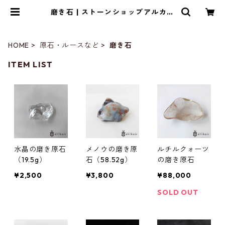
磨き石 | ストーンショップアルカイ
ック
HOME
原石・ルースなど
磨き石
ITEM LIST
水晶の磨き原石
メノウの磨き原
ルチルクォーツ
（19.5g）
石（58.52g）
の磨き原石
¥2,500
¥3,800
¥88,000
SOLD OUT