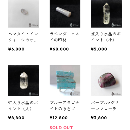
ヘマタイトイン
ラベンダーヒス
虹入り水晶のポ
クォーツのオー
イの印材
イント（小）
バルカボション
¥6,800
¥68,000
¥5,000
ルース
虹入り水晶のポ
ブルーアラゴナ
パープル×グリ
イント（大）
イトの原石プレ
ーンフローライ
ート（スタンド
トの磨き原石(1
¥8,800
¥12,800
¥3,800
付き）
08.17g)
SOLD OUT