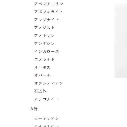
アベンチュリン
アポフィライト
アマゾナイト
アメジスト
スト
アメトリン
アンデシン
インカローズ
エメラルド
オニキス
オパール
オブシディアン
石以外
アラゴナイト
カ行
カーネリアン
カイヤナイト