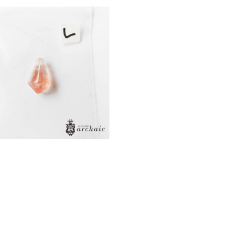
ロベリークォーツの穴あきドロッ
プ(L)
¥8,800