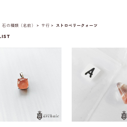
石の種類（名前）
サ行
ストロベリークォーツ
LIST
SOLD OUT
925カザフスタン産ストロベリー
クォーツのペンダントトップ
ストロベリークォーツの穴
¥29,800
プ(A)
¥8,800