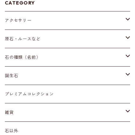
CATEGORY
アクセサリー
ブレスレット
原石・ルースなど
イヤリング・ピアス
原石
石の種類（名前）
ネックレス・ペンダントトップ
丸玉
ア行
誕生石
アイオライト
リング
標本
カ行
１月
プレミアムコレクション
アクアマリン
カーネリアン
材質
磨き石
サ行
２月
雑貨
アゲート
カイヤナイト
プラチナ
サファイア
その他アクセサリー
ルース
タ行
３月
天然石雑貨
石以外