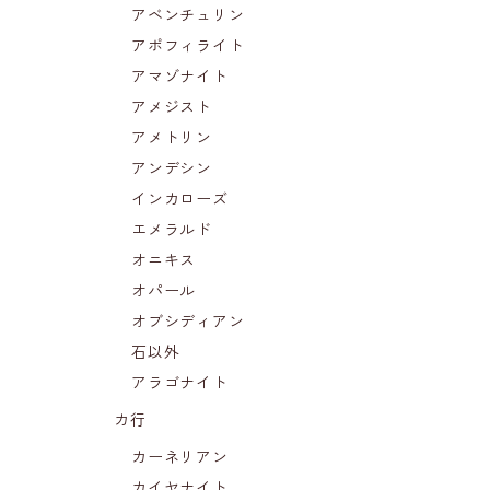
アベンチュリン
アポフィライト
アマゾナイト
アメジスト
アメトリン
アンデシン
インカローズ
エメラルド
オニキス
オパール
オブシディアン
石以外
アラゴナイト
カ行
カーネリアン
カイヤナイト