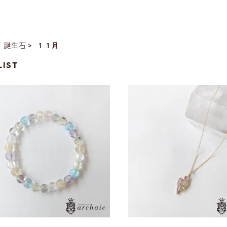
誕生石
１１月
LIST
ト入り・ミックスストーンのブレ
K18ミックスジェムのペン
スレット(6mm)
プ
¥9,800
¥56,000