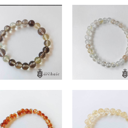
SOLD OUT
SOLD OUT
ト入りスモーキークォーツとスモ
シャンパントパーズのブレ
キーシトリンのブレスレット
（6mm）
¥6,800
¥12,800
SOLD OUT
グアイ産天然シトリンのブレスレ
ット（6mm）
天然シトリンのブレスレット
¥11,400
m）