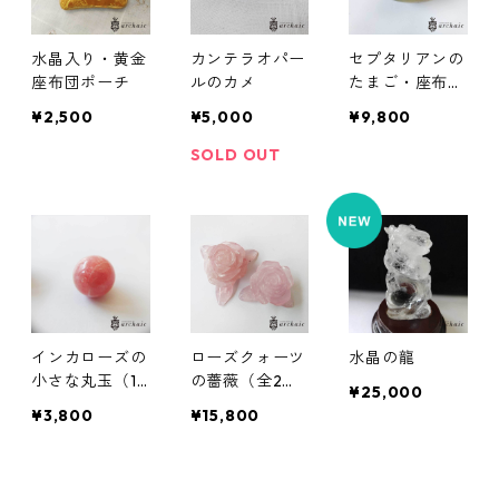
水晶入り・黄金
カンテラオパー
セプタリアンの
座布団ポーチ
ルのカメ
たまご・座布団
付き
¥2,500
¥5,000
¥9,800
SOLD OUT
インカローズの
ローズクォーツ
水晶の龍
小さな丸玉（11
の薔薇（全2
¥25,000
mm）
種）
¥3,800
¥15,800