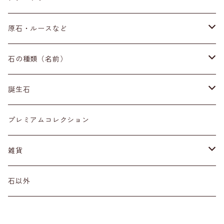
ブレスレット
原石・ルースなど
イヤリング・ピアス
原石
石の種類（名前）
ネックレス・ペンダントトップ
丸玉
ア行
誕生石
アイオライト
リング
標本
カ行
１月
プレミアムコレクション
アクアマリン
カーネリアン
材質
磨き石
サ行
２月
雑貨
アゲート
カイヤナイト
プラチナ
サファイア
その他アクセサリー
ルース
タ行
３月
天然石雑貨
石以外
アゼツライト
カルサイト
ゴールド
サンストーン
ダイヤモンド
勾玉
ナ行
４月
石以外の雑貨