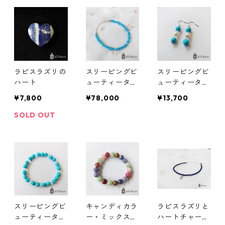
ラピスラズリの
スリーピングビ
スリーピングビ
ハート
ューティーター
ューティーター
コイズのマグネ
コイズと淡水パ
¥7,800
¥78,000
¥13,700
ットブレスレッ
ールのフックピ
ト
アス
SOLD OUT
スリーピングビ
キャンディカラ
ラピスラズリと
ューティーター
ー・ミックスジ
ハートチャーム