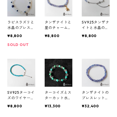
ラピスラズリと
タンザナイトと
SV925タンザナ
水晶のブレスレ
星のチャームの
イトと水晶のワ
ット
ワイヤーブレス
イヤーブレスレ
¥8,800
¥8,800
¥8,800
レット（ボタン
ット（ボタンカ
カット）
ット）
SOLD OUT
SV925ターコイ
ターコイズとス
タンザナイトの
ズのワイヤーブ
ターカット水晶
ブレスレット
レスレット（4
のミックスブレ
（5mm）
¥8,800
¥13,300
¥32,400
mm）
スレット