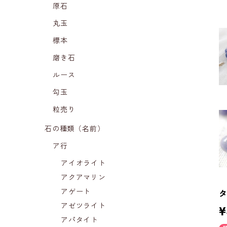
原石
丸玉
標本
磨き石
ルース
勾玉
粒売り
石の種類（名前）
ア行
アイオライト
アクアマリン
アゲート
タ
アゼツライト
¥
アパタイト