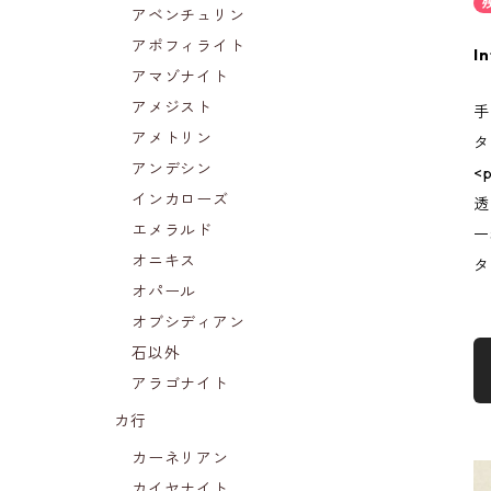
アベンチュリン
アポフィライト
In
アマゾナイト
アメジスト
手
アメトリン
タ
アンデシン
<
インカローズ
透
エメラルド
一
オニキス
タ
オパール
オブシディアン
石以外
アラゴナイト
カ行
カーネリアン
カイヤナイト