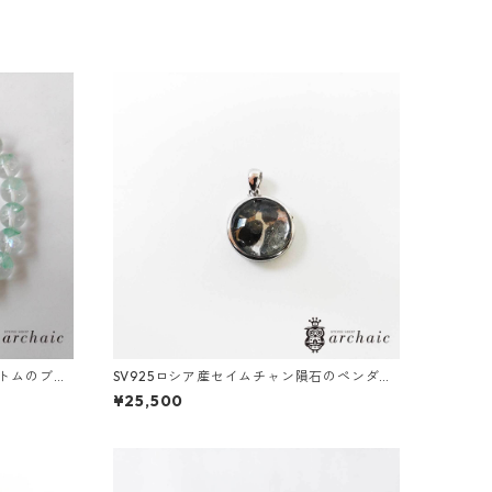
トムのブレ
SV925ロシア産セイムチャン隕石のペンダン
トトップ
¥25,500