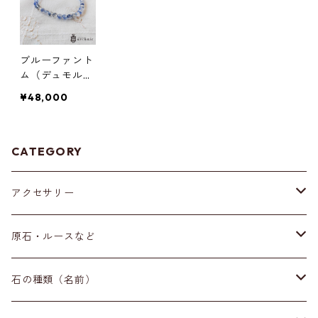
ブルーファント
ム（デュモルチ
ェライトインク
¥48,000
ォーツ）のブレ
スレット(5mm)
CATEGORY
アクセサリー
ブレスレット
原石・ルースなど
イヤリング・ピアス
原石
石の種類（名前）