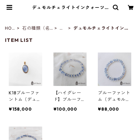
デュモルチェライトインクォーツ |
ストーンショップアルカイック
HOM
石の種類（名
タ
デュモルチェライトインク
E
前）
行
ォーツ
ITEM LIST
K18ブルーファ
【ハイグレー
ブルーファント
ントム（デュモ
ド】ブルーファ
ム（デュモルチ
ルチェライトイ
ントム（デュモ
ェライトインク
¥158,000
¥100,000
¥88,000
ンクォーツ）の
ルチェライトイ
ォーツ）のブレ
ペンダントトッ
ンクォーツ）の
スレット(6mm)
プ
ブレスレット
(5.5mm)