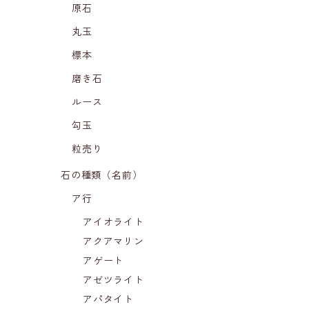
原石
丸玉
標本
磨き石
ルース
勾玉
粒売り
石の種類（名前）
ア行
アイオライト
アクアマリン
アゲート
アゼツライト
アパタイト