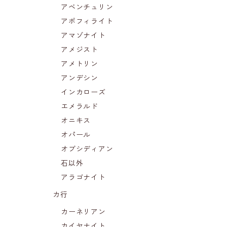
アベンチュリン
アポフィライト
アマゾナイト
アメジスト
アメトリン
アンデシン
インカローズ
エメラルド
オニキス
オパール
オブシディアン
石以外
アラゴナイト
カ行
カーネリアン
カイヤナイト