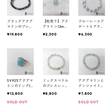
ブラックアクア
【粒売り】アク
ブルーレースア
マリンのブレス
アマリン12mm
ゲートとアクア
レット（6mm）
ビーズ
マリンと水晶の
¥19,800
¥2,300
¥6,300
ブレスレット
SV925アクアマ
ミックスべリル
アクアマリンと
リンのリング(11
のブレスレット
クンツァイトの
号)
（8mm）
ロンデルブレス
¥12,800
¥8,800
¥7,800
レット
SOLD OUT
SOLD OUT