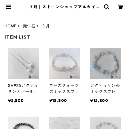
３月 | ストーンショップアルカイッ
ク
HOME
誕生石
３月
ITEM LIST
SV925アクアマ
ローズクォーツ
アクアマリンの
リンとパールの
のミックスブレ
ミックスブレス
アメリカンピア
スレット
レット
¥5,500
¥15,800
¥15,800
ス