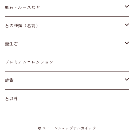
ブレスレット
原石・ルースなど
イヤリング・ピアス
原石
石の種類（名前）
ネックレス・ペンダントトップ
丸玉
ア行
誕生石
アイオライト
リング
標本
カ行
１月
プレミアムコレクション
アクアマリン
カーネリアン
材質
磨き石
サ行
２月
雑貨
アゲート
カイヤナイト
プラチナ
サファイア
その他アクセサリー
ルース
タ行
３月
天然石雑貨
石以外
アゼツライト
カルサイト
ゴールド
サンストーン
ダイヤモンド
勾玉
ナ行
４月
石以外の雑貨
© ストーンショップアルカイック
アパタイト
カルセドニー
シルバー
シェル
ターコイズ