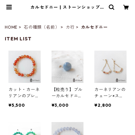
カルセドニー | ストーンショップア
ルカイック
HOME
石の種類（名前）
カ行
カルセドニー
ITEM LIST
カット・カーネ
【粒売り】ブル
カーネリアンの
リアンのブレス
ーカルセドニー
チェーン×スタ
レット（7.5m
18mmビーズ
ッドピアス
¥5,500
¥3,000
¥2,800
m）