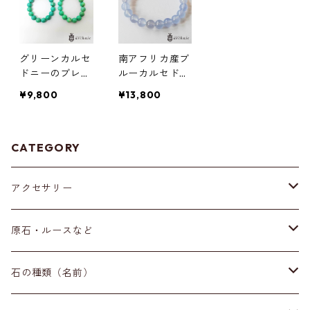
グリーンカルセ
南アフリカ産ブ
ドニーのブレス
ルーカルセドニ
レット(13m
ーのブレスレッ
¥9,800
¥13,800
m)・全2種
ト(8mm)
CATEGORY
アクセサリー
ブレスレット
原石・ルースなど
イヤリング・ピアス
原石
石の種類（名前）