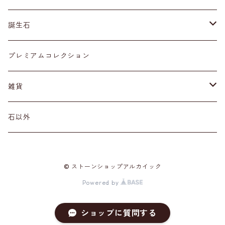
ネックレス・ペンダントトップ
丸玉
ア行
誕生石
アイオライト
リング
標本
カ行
１月
プレミアムコレクション
アクアマリン
カーネリアン
材質
磨き石
サ行
２月
雑貨
アゲート
カイヤナイト
プラチナ
サファイア
その他アクセサリー
ルース
タ行
３月
天然石雑貨
石以外
アゼツライト
カルサイト
ゴールド
サンストーン
ダイヤモンド
勾玉
ナ行
４月
石以外の雑貨
© ストーンショップアルカイック
アパタイト
カルセドニー
シルバー
シェル
ターコイズ
粒売り
ハ行
５月
Powered by
アベンチュリン
ガーネット
真鍮（ブラス）
シトリン
タンザナイト
ハーキマーダイヤモンド
マ行
６月
ショップに質問する