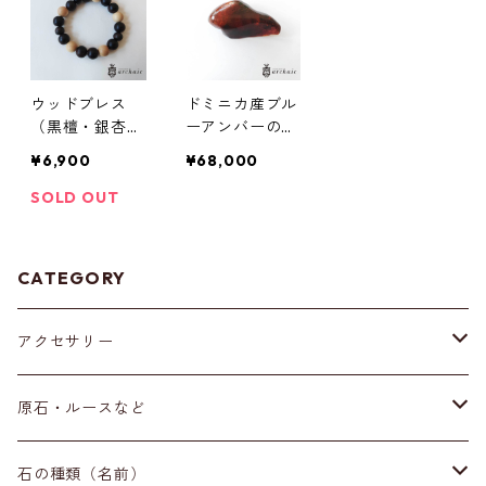
ウッドブレス
ドミニカ産ブル
（黒檀・銀杏・
ーアンバーの原
黒柿）
石
¥6,900
¥68,000
SOLD OUT
CATEGORY
アクセサリー
ブレスレット
原石・ルースなど
イヤリング・ピアス
原石
石の種類（名前）