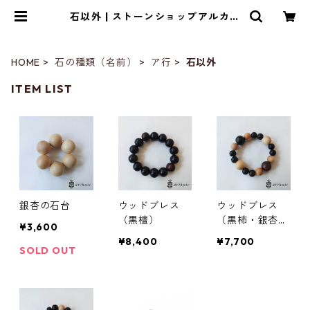
石以外 | ストーンショップアルカイ
ック
HOME
石の種類（名前）
ア行
石以外
ITEM LIST
銀杏の石台
ウッドブレス
ウッドブレス
（黒檀）
（黒柿・銀杏・
¥3,600
黒檀）
¥8,400
¥7,700
SOLD OUT