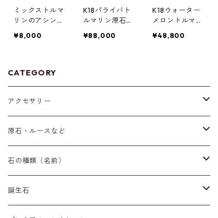
ミックストルマ
K18パライバト
K18ウォーター
リンのアシンメ
ルマリン原石の
メロントルマリ
トリーピアス
ペンダントトッ
ンのペンダント
¥8,000
¥88,000
¥48,800
プ
トップ
CATEGORY
アクセサリー
ブレスレット
原石・ルースなど
イヤリング・ピアス
原石
石の種類（名前）
ネックレス・ペンダントトップ
丸玉
ア行
誕生石
アイオライト