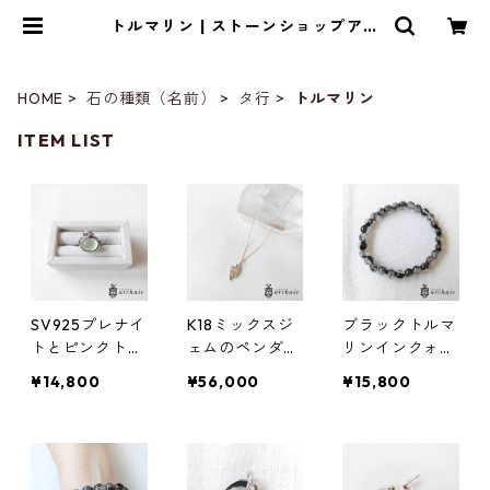
トルマリン | ストーンショップアル
カイック
HOME
石の種類（名前）
タ行
トルマリン
ITEM LIST
SV925プレナイ
K18ミックスジ
ブラックトルマ
トとピンクトル
ェムのペンダン
リンインクォー
マリンのリング
トトップ
ツのブレスレッ
¥14,800
¥56,000
¥15,800
（12号）
ト（7mm）