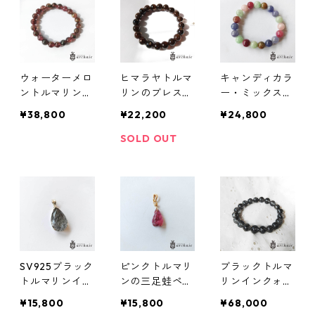
ウォーターメロ
ヒマラヤトルマ
キャンディカラ
ントルマリンの
リンのブレスレ
ー・ミックスジ
ブレスレット(8
ット(9.5mm)
ェムのブレスレ
¥38,800
¥22,200
¥24,800
mm)
ット(10mm)
SOLD OUT
SV925ブラック
ピンクトルマリ
ブラックトルマ
トルマリンイン
ンの三足蛙ペン
リンインクォー
クォーツのペン
ダントトップ
ツのブレスレッ
¥15,800
¥15,800
¥68,000
ダントトップ
ト（10mm）