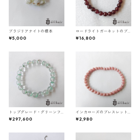
ブラジリアナイトの標本
ロードライトガーネットのブ
レスレット(7mm)
¥5,000
¥16,800
トップグレード・グリーンフ
インカローズのブレスレット
ァントムのブレスレット(9m
（5mm）
¥297,600
¥2,980
m)