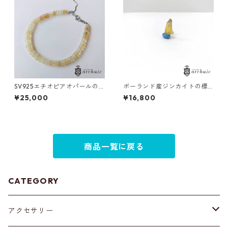
SV925エチオピアオパールの
ポーランド産ジンカイトの標
ブレスレット(ロンデル)
本（黄）
¥25,000
¥16,800
商品一覧に戻る
CATEGORY
アクセサリー