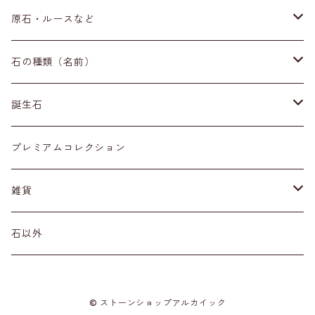
ブレスレット
原石・ルースなど
イヤリング・ピアス
原石
石の種類（名前）
ネックレス・ペンダントトップ
丸玉
ア行
誕生石
アイオライト
リング
標本
カ行
１月
プレミアムコレクション
アクアマリン
カーネリアン
材質
磨き石
サ行
２月
雑貨
アゲート
カイヤナイト
プラチナ
サファイア
その他アクセサリー
ルース
タ行
３月
天然石雑貨
石以外
アゼツライト
カルサイト
ゴールド
サンストーン
ダイヤモンド
勾玉
ナ行
４月
石以外の雑貨
© ストーンショップアルカイック
アパタイト
カルセドニー
シルバー
シェル
ターコイズ