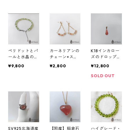
ペリドットとパ
カーネリアンの
K18インカロー
ールと水晶のワ
チェーン×スタ
ズのドロップペ
イヤーブレスレ
ッドピアス
ンダントトップ
¥9,800
¥2,800
¥12,800
ット
SOLD OUT
SV925北海道産
【国産】稲倉石
ハイグレード・