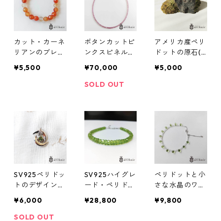
カット・カーネ
ボタンカットピ
アメリカ産ペリ
リアンのブレス
ンクスピネルの
ドットの原石(1
レット（7.5m
ネックレス
79g)
¥5,500
¥70,000
¥5,000
m）
SOLD OUT
SV925ペリドッ
SV925ハイグレ
ペリドットと小
トのデザインペ
ード・ペリドッ
さな水晶のワイ
ンダントトップ
トのワイヤーブ
ヤーブレスレッ
¥6,000
¥28,800
¥9,800
レスレット
ト
SOLD OUT