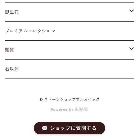
ネックレス・ペンダントトップ
丸玉
ア行
誕生石
アイオライト
リング
標本
カ行
１月
プレミアムコレクション
アクアマリン
カーネリアン
材質
磨き石
サ行
２月
雑貨
アゲート
カイヤナイト
プラチナ
サファイア
その他アクセサリー
ルース
タ行
３月
天然石雑貨
石以外
アゼツライト
カルサイト
ゴールド
サンストーン
ダイヤモンド
勾玉
ナ行
４月
石以外の雑貨
© ストーンショップアルカイック
アパタイト
カルセドニー
シルバー
シェル
ターコイズ
粒売り
ハ行
５月
Powered by
アベンチュリン
ガーネット
真鍮（ブラス）
シトリン
タンザナイト
ハーキマーダイヤモンド
マ行
６月
ショップに質問する
アポフィライト
クォーツ各種
スーパーセブン