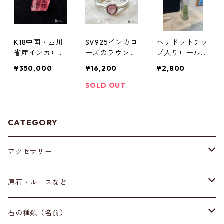
K18中国・四川
SV925インカロ
ペリドットチッ
省産インカロー
ーズのラウンド
プ入りロールオ
ズ
カボションリン
ン
¥350,000
¥16,200
¥2,800
グ(11号)
SOLD OUT
CATEGORY
アクセサリー
ブレスレット
原石・ルースなど
イヤリング・ピアス
原石
石の種類（名前）