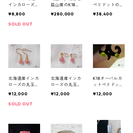
インカローズの
鉱山産のK18イ
ペリドットのブ
ネコ顔リング
ンカローズとダ
レスレット(8m
¥8,800
¥280,000
¥38,400
(フリーサイズ)
イヤモンドのハ
m)
ートペンダント
SOLD OUT
北海道産インカ
北海道産インカ
K18オーバルカ
ローズの丸玉フ
ローズの丸玉ス
ットペリドット
ックピアス
タッドピアス
のピアス
¥12,000
¥12,000
¥12,000
SOLD OUT