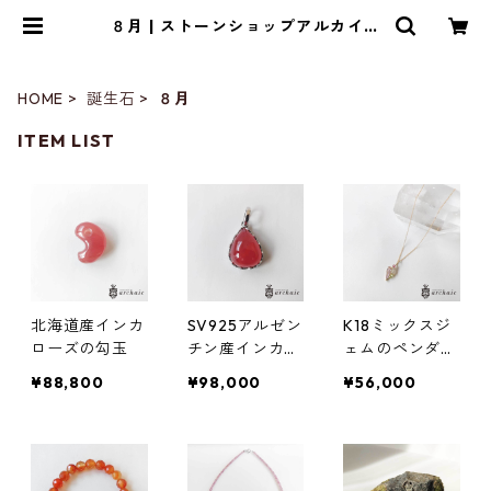
８月 | ストーンショップアルカイッ
ク
HOME
誕生石
８月
ITEM LIST
北海道産インカ
SV925アルゼン
K18ミックスジ
ローズの勾玉
チン産インカロ
ェムのペンダン
ーズのドロップ
トトップ
¥88,800
¥98,000
¥56,000
ペンダントトッ
プ