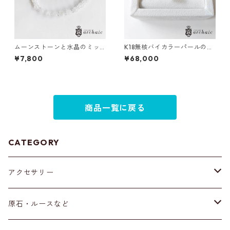
ムーンストーンと水晶のミッ
K18無核バイカラーパールのリ
クスブレスレット（6mm）
ング（11.5号）
¥7,800
¥68,000
商品一覧に戻る
CATEGORY
アクセサリー
ブレスレット
原石・ルースなど