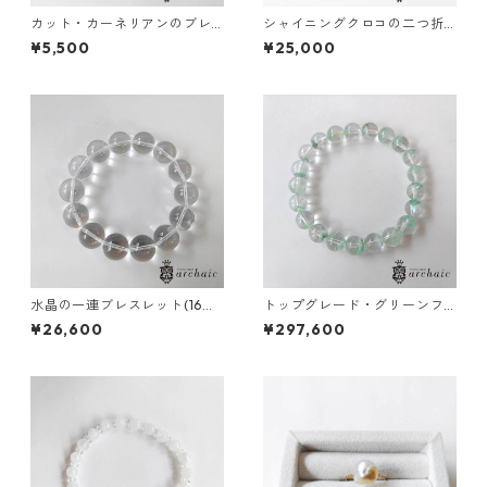
カット・カーネリアンのブレ
シャイニングクロコの二つ折
スレット（7.5mm）
り財布
¥5,500
¥25,000
水晶の一連ブレスレット(16m
トップグレード・グリーンフ
m)
ァントムのブレスレット(9m
¥26,600
¥297,600
m)