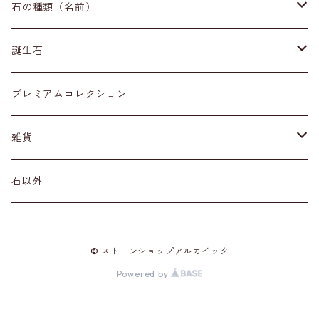
イヤリング・ピアス
原石
石の種類（名前）
ネックレス・ペンダントトップ
丸玉
ア行
誕生石
アイオライト
リング
標本
カ行
１月
プレミアムコレクション
アクアマリン
カーネリアン
材質
磨き石
サ行
２月
雑貨
アゲート
カイヤナイト
プラチナ
サファイア
その他アクセサリー
ルース
タ行
３月
天然石雑貨
石以外
アゼツライト
カルサイト
ゴールド
サンストーン
ダイヤモンド
勾玉
ナ行
４月
石以外の雑貨
© ストーンショップアルカイック
アパタイト
カルセドニー
シルバー
シェル
ターコイズ
粒売り
ハ行
５月
Powered by
アベンチュリン
ガーネット
真鍮（ブラス）
シトリン
タンザナイト
ハーキマーダイヤモンド
マ行
６月