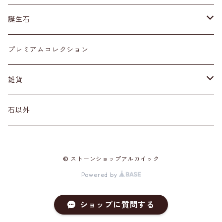
ネックレス・ペンダントトップ
丸玉
ア行
誕生石
アイオライト
リング
標本
カ行
１月
プレミアムコレクション
アクアマリン
カーネリアン
材質
磨き石
サ行
２月
雑貨
アゲート
カイヤナイト
プラチナ
サファイア
その他アクセサリー
ルース
タ行
３月
天然石雑貨
石以外
アゼツライト
カルサイト
ゴールド
サンストーン
ダイヤモンド
勾玉
ナ行
４月
石以外の雑貨
© ストーンショップアルカイック
アパタイト
カルセドニー
シルバー
シェル
ターコイズ
粒売り
ハ行
５月
Powered by
アベンチュリン
ガーネット
真鍮（ブラス）
シトリン
タンザナイト
ハーキマーダイヤモンド
マ行
６月
ショップに質問する
アポフィライト
クォーツ各種
スーパーセブン