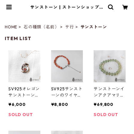
サンストーン | ストーンショップア
ルカイック
HOME
石の種類（名前）
サ行
サンストーン
ITEM LIST
SV925オレゴン
SV925サンスト
サンストーンイ
サンストーンの
ーンのワイヤー
ンアクアマリン
デザインペンダ
ブレスレット
のブレスレット
¥6,000
¥8,800
¥69,800
ントトップ
(オーバル)
(9mm)
SOLD OUT
SOLD OUT