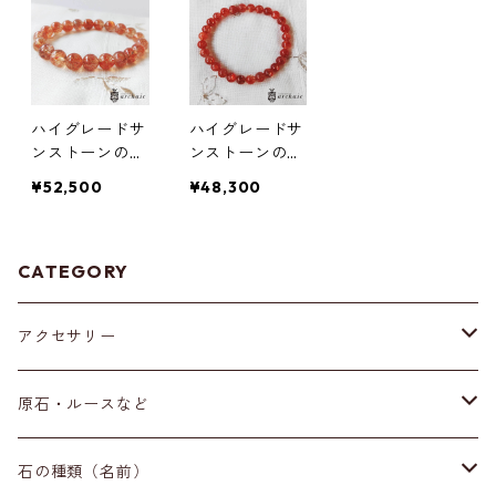
ハイグレードサ
ハイグレードサ
ンストーンのブ
ンストーンのブ
レスレット(9m
レスレット(6m
¥52,500
¥48,300
m)
m)
CATEGORY
アクセサリー
ブレスレット
原石・ルースなど
イヤリング・ピアス
原石
石の種類（名前）