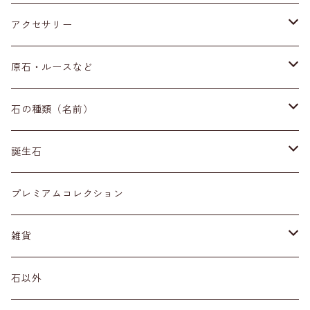
アクセサリー
ブレスレット
原石・ルースなど
イヤリング・ピアス
原石
石の種類（名前）
ネックレス・ペンダントトップ
丸玉
ア行
誕生石
アイオライト
リング
標本
カ行
１月
プレミアムコレクション
アクアマリン
カーネリアン
材質
磨き石
サ行
２月
雑貨
アゲート
カイヤナイト
プラチナ
サファイア
その他アクセサリー
ルース
タ行
３月
天然石雑貨
石以外
アゼツライト