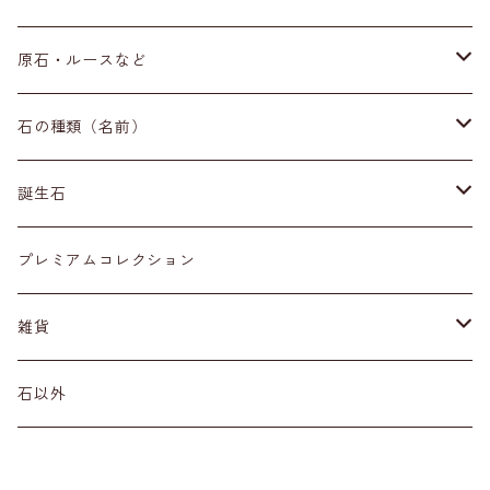
ブレスレット
原石・ルースなど
イヤリング・ピアス
原石
石の種類（名前）
ネックレス・ペンダントトップ
丸玉
ア行
誕生石
アイオライト
リング
標本
カ行
１月
プレミアムコレクション
アクアマリン
カーネリアン
材質
磨き石
サ行
２月
雑貨
アゲート
カイヤナイト
プラチナ
サファイア
その他アクセサリー
ルース
タ行
３月
天然石雑貨
石以外
アゼツライト
カルサイト
ゴールド
サンストーン
ダイヤモンド
勾玉
ナ行
４月
石以外の雑貨