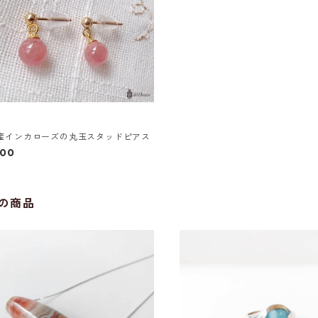
産インカローズの丸玉スタッドピアス
000
の商品