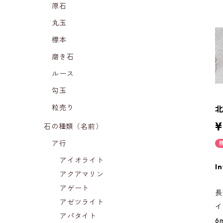
原石
丸玉
標本
磨き石
ルース
勾玉
粒売り
¥
石の種類（名前）
ア行
アイオライト
In
アクアマリン
アゲート
長
アゼツライト
イ
アパタイト
6