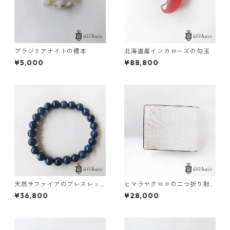
ブラジリアナイトの標本
北海道産インカローズの勾玉
¥5,000
¥88,800
天然サファイアのブレスレッ
ヒマラヤクロコの二つ折り財
ト(8mm)
布
¥36,800
¥28,000