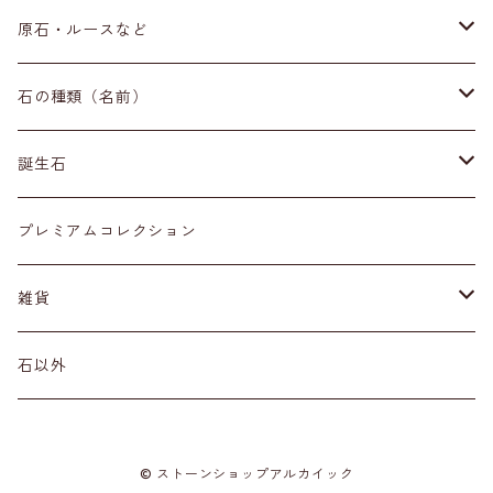
ブレスレット
原石・ルースなど
イヤリング・ピアス
原石
石の種類（名前）
ネックレス・ペンダントトップ
丸玉
ア行
誕生石
アイオライト
リング
標本
カ行
１月
プレミアムコレクション
アクアマリン
カーネリアン
材質
磨き石
サ行
２月
雑貨
アゲート
カイヤナイト
プラチナ
サファイア
その他アクセサリー
ルース
タ行
３月
天然石雑貨
石以外
アゼツライト
カルサイト
ゴールド
サンストーン
ダイヤモンド
勾玉
ナ行
４月
石以外の雑貨
© ストーンショップアルカイック
アパタイト
カルセドニー
シルバー
シェル
ターコイズ