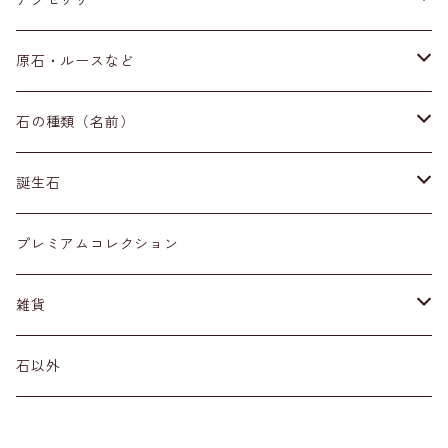
アクセサリー
ブレスレット
原石・ルースなど
イヤリング・ピアス
原石
石の種類（名前）
ネックレス・ペンダントトップ
丸玉
ア行
誕生石
アイオライト
リング
標本
カ行
１月
プレミアムコレクション
アクアマリン
カーネリアン
材質
磨き石
サ行
２月
雑貨
アゲート
カイヤナイト
プラチナ
サファイア
その他アクセサリー
ルース
タ行
３月
天然石雑貨
石以外
アゼツライト
カルサイト
ゴールド
サンストーン
ダイヤモンド
勾玉
ナ行
４月
石以外の雑貨