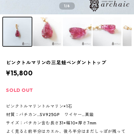
1
/6
ピンクトルマリンの三足蛙ペンダントトップ
¥15,800
SOLD OUT
ピンクトルマリントルマリン×1石
材質：バチカン…SV925GP ワイヤー…真鍮
サイズ：バチカン含む長さ31×幅10×厚さ7mm
よく見ると前半分はカエル、後ろ半分はまだしっぽが残って