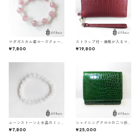
マダガスカル産ローズクォー
ストラップ付・通帳が入るマ
ツと水晶のブレスレット
ットクロコの長財布（全3色）
¥7,800
¥19,800
ムーンストーンと水晶のミッ
シャイニングクロコの二つ折
クスブレスレット（6mm）
り財布
¥7,800
¥25,000