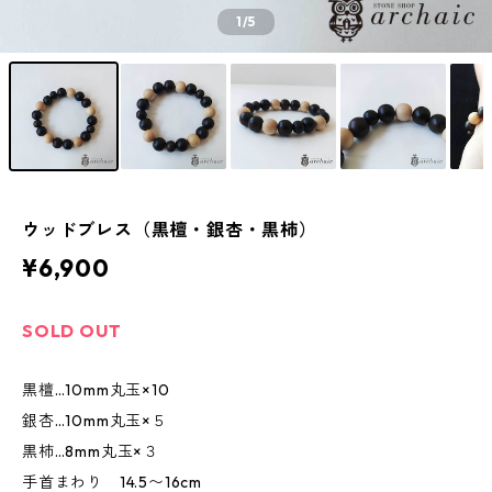
1
/5
ウッドブレス（黒檀・銀杏・黒柿）
¥6,900
SOLD OUT
黒檀…10mm丸玉×10
銀杏…10mm丸玉×５
黒柿…8mm丸玉×３
手首まわり 14.5〜16cm