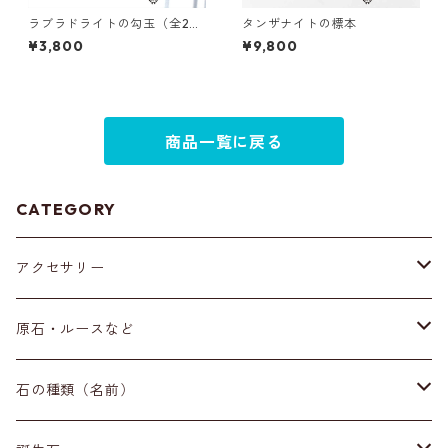
ラブラドライトの勾玉（全2
タンザナイトの標本
種）
¥3,800
¥9,800
商品一覧に戻る
CATEGORY
アクセサリー
ブレスレット
原石・ルースなど
イヤリング・ピアス
原石
石の種類（名前）