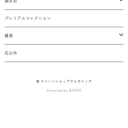
ネックレス・ペンダントトップ
丸玉
ア行
誕生石
アイオライト
リング
標本
カ行
１月
プレミアムコレクション
アクアマリン
カーネリアン
材質
磨き石
サ行
２月
雑貨
アゲート
カイヤナイト
プラチナ
サファイア
その他アクセサリー
ルース
タ行
３月
天然石雑貨
石以外
アゼツライト
カルサイト
ゴールド
サンストーン
ダイヤモンド
勾玉
ナ行
４月
石以外の雑貨
© ストーンショップアルカイック
アパタイト
カルセドニー
シルバー
シェル
ターコイズ
粒売り
ハ行
５月
Powered by
アベンチュリン
ガーネット
真鍮（ブラス）
シトリン
タンザナイト
ハーキマーダイヤモンド
マ行
６月
アポフィライト
クォーツ各種
スーパーセブン
チャロアイト
パイライト
マラカイト
ヤ行
７月