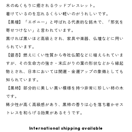
木のぬくもりに癒されるウッドブレスレット。
着けているのを忘れるくらい軽いのがうれしいです。
【黒檀】「エボニー」と呼ばれる代表的な銘木で、「邪気を
寄せつけない」と言われています。
黒ければ黒いほど高級とされ、家具や楽器、仏壇などに用い
られています。
【銀杏】燃えにくい性質から寺社仏閣などに植えられていま
すが、その生命力の強さ・末広がりの葉の形状などから縁起
物とされ、日本においては開運・金運アップの象徴としても
知られています。
【黒柿】部分的に美しい黒い模様を持つ非常に珍しい柿の木
です。
稀少性が高く高級感があり、黒柿の香りは心を落ち着かせス
トレスを和らげる効果があるそうです。
International shipping available