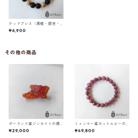
ウッドブレス（黒檀・銀杏・
黒柿）
¥6,900
その他の商品
ポーランド産ジンカイトの標
ミャンマー産カットルビーの
本（赤）
ブレスレット(8.5mm)
¥29,000
¥49,800