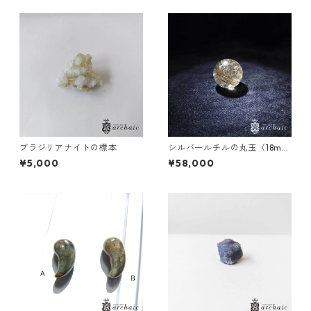
ブラジリアナイトの標本
シルバールチルの丸玉（18m
m）
¥5,000
¥58,000