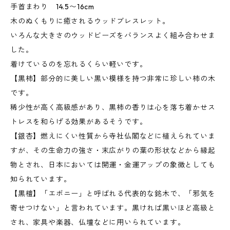
手首まわり 14.5〜16cm
木のぬくもりに癒されるウッドブレスレット。
いろんな大きさのウッドビーズをバランスよく組み合わせま
した。
着けているのを忘れるくらい軽いです。
【黒柿】部分的に美しい黒い模様を持つ非常に珍しい柿の木
です。
稀少性が高く高級感があり、黒柿の香りは心を落ち着かせス
トレスを和らげる効果があるそうです。
【銀杏】燃えにくい性質から寺社仏閣などに植えられていま
すが、その生命力の強さ・末広がりの葉の形状などから縁起
物とされ、日本においては開運・金運アップの象徴としても
知られています。
【黒檀】「エボニー」と呼ばれる代表的な銘木で、「邪気を
寄せつけない」と言われています。黒ければ黒いほど高級と
され、家具や楽器、仏壇などに用いられています。