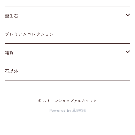
ネックレス・ペンダントトップ
丸玉
ア行
誕生石
アイオライト
リング
標本
カ行
１月
プレミアムコレクション
アクアマリン
カーネリアン
材質
磨き石
サ行
２月
雑貨
アゲート
カイヤナイト
プラチナ
サファイア
その他アクセサリー
ルース
タ行
３月
天然石雑貨
石以外
アゼツライト
カルサイト
ゴールド
サンストーン
ダイヤモンド
勾玉
ナ行
４月
石以外の雑貨
© ストーンショップアルカイック
アパタイト
カルセドニー
シルバー
シェル
ターコイズ
粒売り
ハ行
５月
Powered by
アベンチュリン
ガーネット
真鍮（ブラス）
シトリン
タンザナイト
ハーキマーダイヤモンド
マ行
６月