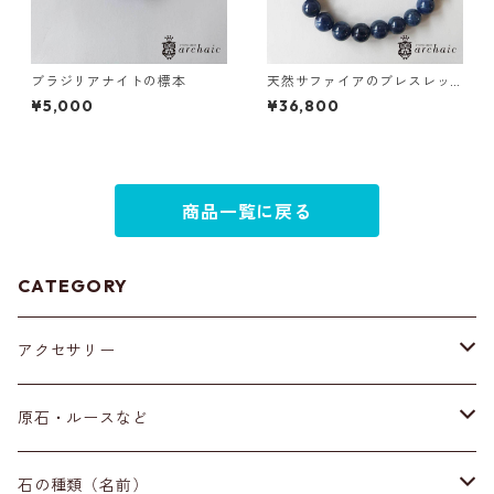
ブラジリアナイトの標本
天然サファイアのブレスレッ
ト(8mm)
¥5,000
¥36,800
商品一覧に戻る
CATEGORY
アクセサリー
ブレスレット
原石・ルースなど
イヤリング・ピアス
原石
石の種類（名前）