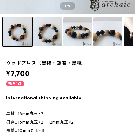
1
/5
ウッドブレス（黒柿・銀杏・黒檀）
¥7,700
残り1点
International shipping available
黒柿…16mm丸玉×2
銀杏…16mm丸玉×2・12mm丸玉×2
黒檀…10mm丸玉×8