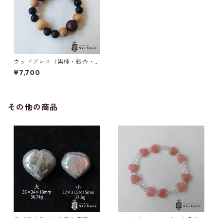
ウッドブレス（黒柿・銀杏・
黒檀）
¥7,700
その他の商品