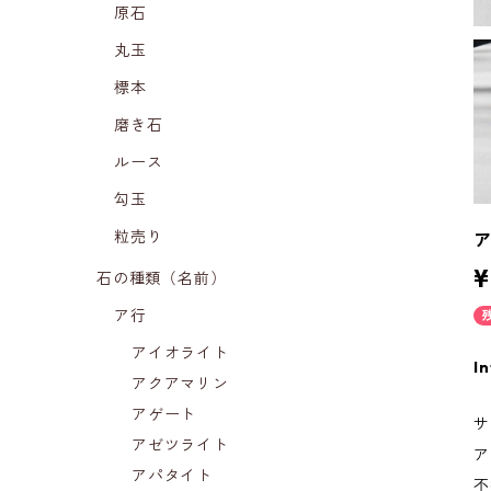
原石
丸玉
標本
磨き石
ルース
勾玉
粒売り
¥
石の種類（名前）
ア行
アイオライト
In
アクアマリン
アゲート
サ
アゼツライト
ア
アパタイト
不