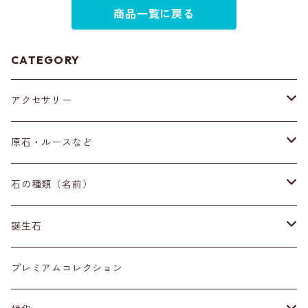
商品一覧に戻る
CATEGORY
アクセサリー
ブレスレット
原石・ルースなど
イヤリング・ピアス
原石
石の種類（名前）
ネックレス・ペンダントトップ
丸玉
ア行
誕生石
アイオライト
リング
標本
カ行
１月
プレミアムコレクション
アクアマリン
カーネリアン