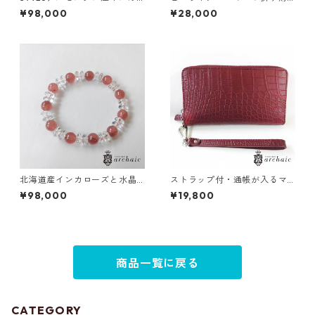
ローズのドロップペンダント
布
¥98,000
¥28,000
トップ
北海道産インカローズと水晶
ストラップ付・通帳が入るマ
のブレスレット
ットクロコの長財布（全3色）
¥98,000
¥19,800
商品一覧に戻る
CATEGORY