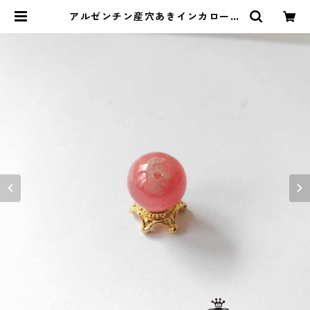
アルゼンチン産穴あきインカローズ
の丸玉（12mm） | ストーンショッ
プアルカイック