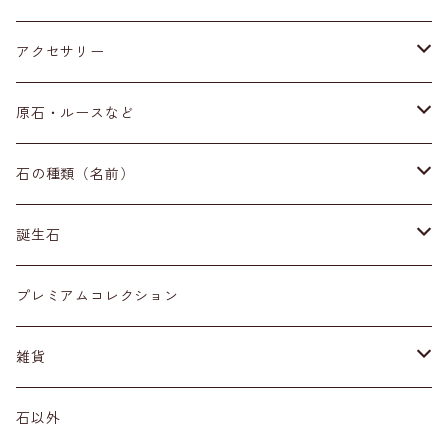
アクセサリー
ブレスレット
原石・ルースなど
イヤリング・ピアス
原石
石の種類（名前）
ネックレス・ペンダントトップ
丸玉
ア行
誕生石
アイオライト
リング
標本
カ行
１月
プレミアムコレクション
アクアマリン
カーネリアン
材質
磨き石
サ行
２月
雑貨
アゲート
カイヤナイト
プラチナ
サファイア
その他アクセサリー
ルース
タ行
３月
天然石雑貨
石以外