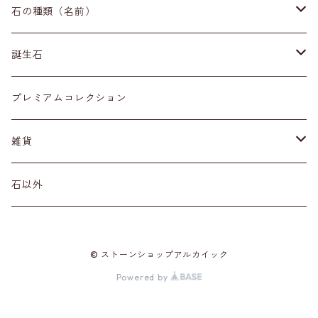
イヤリング・ピアス
原石
石の種類（名前）
ネックレス・ペンダントトップ
丸玉
ア行
誕生石
アイオライト
リング
標本
カ行
１月
プレミアムコレクション
アクアマリン
カーネリアン
材質
磨き石
サ行
２月
雑貨
アゲート
カイヤナイト
プラチナ
サファイア
その他アクセサリー
ルース
タ行
３月
天然石雑貨
石以外
アゼツライト
カルサイト
ゴールド
サンストーン
ダイヤモンド
勾玉
ナ行
４月
石以外の雑貨
© ストーンショップアルカイック
アパタイト
カルセドニー
シルバー
シェル
ターコイズ
粒売り
ハ行
５月
Powered by
アベンチュリン
ガーネット
真鍮（ブラス）
シトリン
タンザナイト
ハーキマーダイヤモンド
マ行
６月