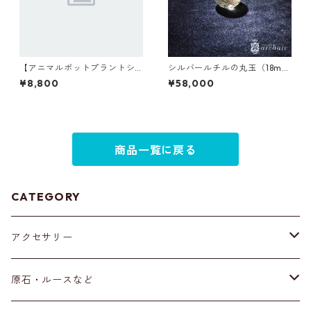
【アニマルポットプラントシ
シルバールチルの丸玉（18m
リーズ】モンキー×セレウス×
m）
¥8,800
¥58,000
丸サボテン
商品一覧に戻る
CATEGORY
アクセサリー
ブレスレット
原石・ルースなど