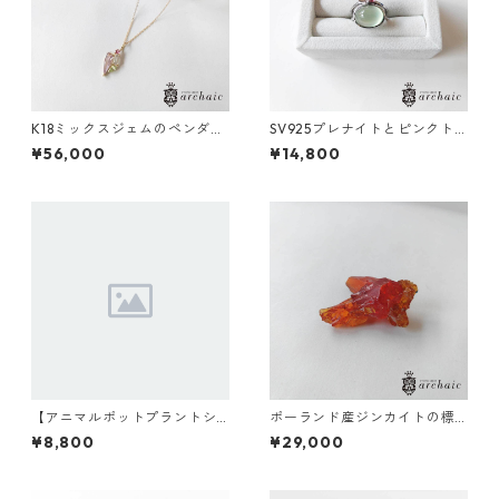
K18ミックスジェムのペンダン
SV925プレナイトとピンクト
トトップ
ルマリンのリング（12号）
¥56,000
¥14,800
【アニマルポットプラントシ
ポーランド産ジンカイトの標
リーズ】モンキー×セレウス×
本（赤）
¥8,800
¥29,000
丸サボテン