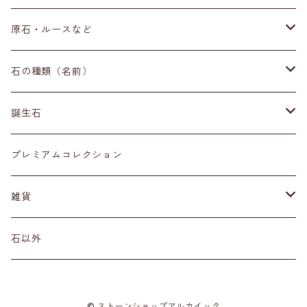
ブレスレット
原石・ルースなど
イヤリング・ピアス
原石
石の種類（名前）
ネックレス・ペンダントトップ
丸玉
ア行
誕生石
アイオライト
リング
標本
カ行
１月
プレミアムコレクション
アクアマリン
カーネリアン
材質
磨き石
サ行
２月
雑貨
アゲート
カイヤナイト
プラチナ
サファイア
その他アクセサリー
ルース
タ行
３月
天然石雑貨
石以外
アゼツライト
カルサイト
ゴールド
サンストーン
ダイヤモンド
勾玉
ナ行
４月
石以外の雑貨
© ストーンショップアルカイック