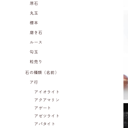
原石
丸玉
標本
磨き石
ルース
勾玉
粒売り
石の種類（名前）
ア行
アイオライト
アクアマリン
アゲート
アゼツライト
アパタイト