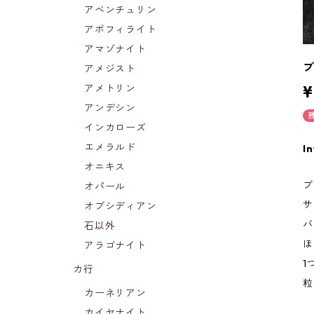
アベンチュリン
アポフィライト
アマゾナイト
アメジスト
アメトリン
¥
アンデシン
インカローズ
エメラルド
In
オニキス
ブ
オパール
サ
オブシディアン
バ
石以外
ほ
アラゴナイト
1
カ行
粒
カーネリアン
カイヤナイト