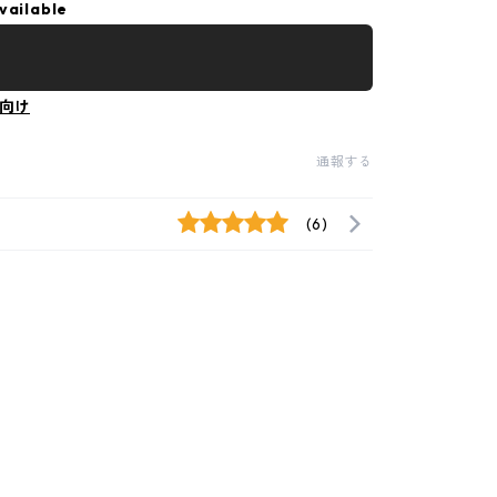
vailable
向け
通報する
(6)