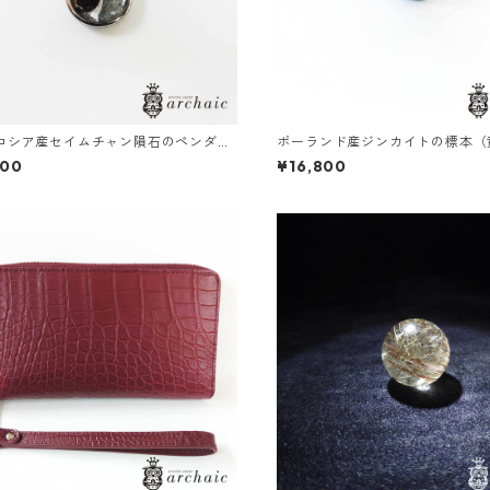
25ロシア産セイムチャン隕石のペンダン
ポーランド産ジンカイトの標本（
プ
500
¥16,800