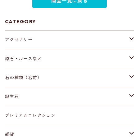
商品一覧に戻る
CATEGORY
アクセサリー
ブレスレット
原石・ルースなど
イヤリング・ピアス
原石
石の種類（名前）
ネックレス・ペンダントトップ
丸玉
ア行
誕生石
アイオライト
リング
標本
カ行
１月
プレミアムコレクション
アクアマリン
カーネリアン
材質
磨き石
サ行
２月
雑貨