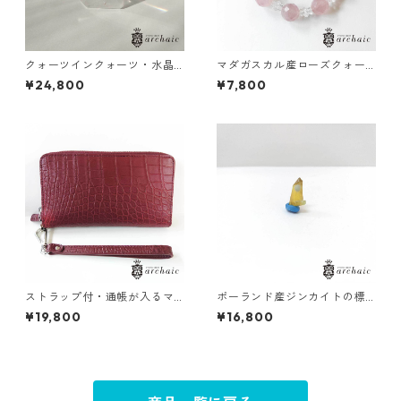
クォーツインクォーツ・水晶
マダガスカル産ローズクォー
のポイント(155g)
ツと水晶のブレスレット
¥24,800
¥7,800
ストラップ付・通帳が入るマ
ポーランド産ジンカイトの標
ットクロコの長財布（全3色）
本（黄）
¥19,800
¥16,800