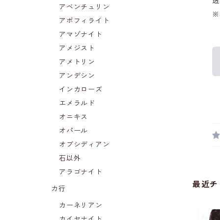
透
アベンチュリン
※
アポフィライト
アマゾナイト
アメジスト
アメトリン
アンデシン
インカローズ
エメラルド
オニキス
オパール
オブシディアン
石以外
アラゴナイト
最近チ
カ行
カーネリアン
カイヤナイト