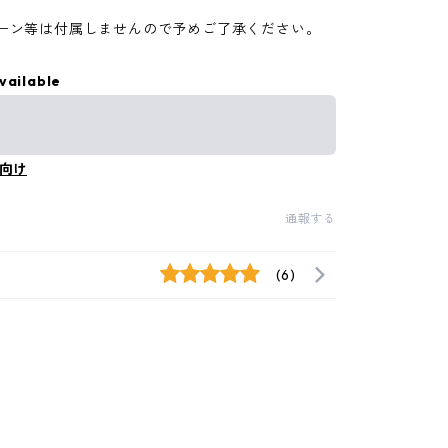
。
ーン等は付属しませんので予めご了承ください。
vailable
向け
通報する
(6)