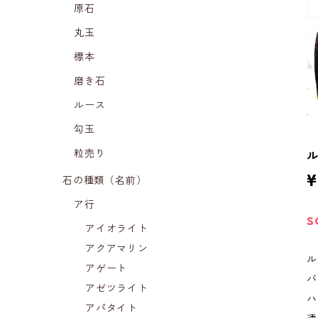
原石
丸玉
標本
磨き石
ルース
勾玉
粒売り
¥
石の種類（名前）
ア行
S
アイオライト
アクアマリン
ル
アゲート
バ
アゼツライト
ハ
アパタイト