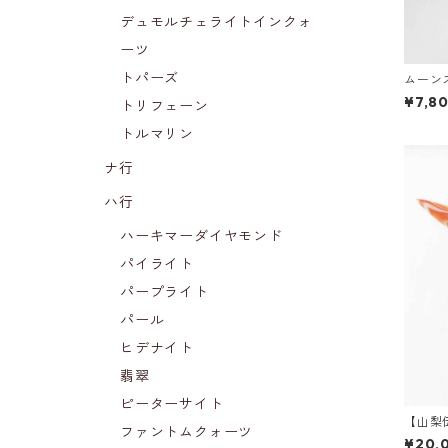
デュモルチェライトインクォ
ーツ
トパーズ
ムーン
ト（6
¥7,8
トリフェーン
トルマリン
ナ行
ハ行
ハーキマーダイヤモンド
パイライト
パープライト
パール
ヒデナイト
翡翠
ピーターサイト
【山梨
ファントムクォーツ
イフ
¥20,