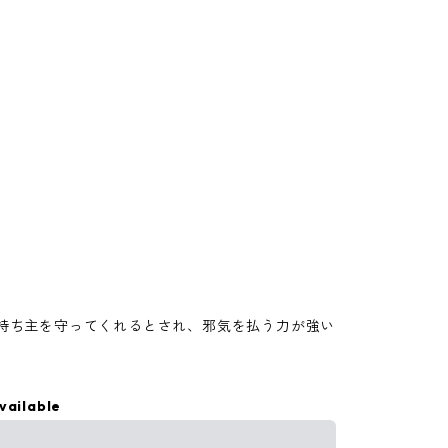
持ち主を守ってくれるとされ、邪気を払う力が強い
vailable