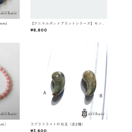
mm)
【アニマルポットプラントシリーズ】モンキ
ー×セレウス×丸サボテン
¥8,800
mm）
ラブラドライトの勾玉（全2種）
¥3,800