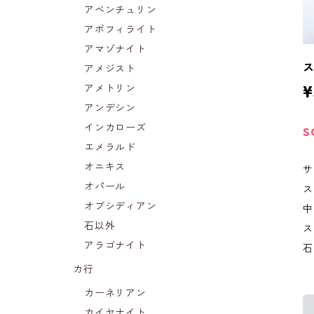
アベンチュリン
アポフィライト
アマゾナイト
アメジスト
アメトリン
¥
アンデシン
インカローズ
S
エメラルド
オニキス
サ
オパール
ス
オブシディアン
中
石以外
ス
アラゴナイト
石
カ行
カーネリアン
カイヤナイト