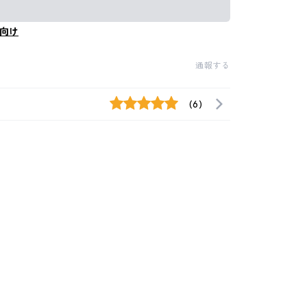
向け
通報する
(6)