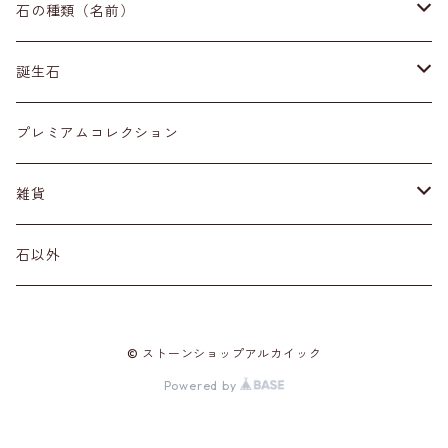
イヤリング・ピアス
原石
石の種類（名前）
ネックレス・ペンダントトップ
丸玉
ア行
誕生石
アイオライト
リング
標本
カ行
１月
プレミアムコレクション
アクアマリン
カーネリアン
材質
磨き石
サ行
２月
雑貨
アゲート
カイヤナイト
プラチナ
サファイア
その他アクセサリー
ルース
タ行
３月
天然石雑貨
石以外
アゼツライト
カルサイト
ゴールド
サンストーン
ダイヤモンド
勾玉
ナ行
４月
石以外の雑貨
© ストーンショップアルカイック
アパタイト
カルセドニー
シルバー
シェル
ターコイズ
粒売り
ハ行
５月
Powered by
アベンチュリン
ガーネット
真鍮（ブラス）
シトリン
タンザナイト
ハーキマーダイヤモンド
マ行
６月