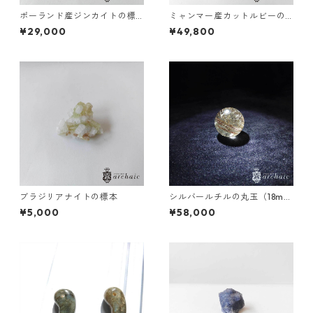
ポーランド産ジンカイトの標
ミャンマー産カットルビーの
本（赤）
ブレスレット(8.5mm)
¥29,000
¥49,800
ブラジリアナイトの標本
シルバールチルの丸玉（18m
m）
¥5,000
¥58,000