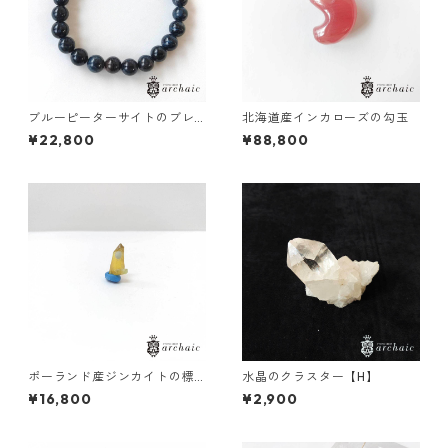
ブルーピーターサイトのブレ
北海道産インカローズの勾玉
スレット(8mm)
¥22,800
¥88,800
ポーランド産ジンカイトの標
水晶のクラスター【H】
本（黄）
¥16,800
¥2,900