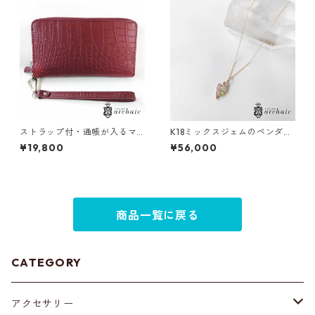
ストラップ付・通帳が入るマ
K18ミックスジェムのペンダン
ットクロコの長財布（全3色）
トトップ
¥19,800
¥56,000
商品一覧に戻る
CATEGORY
アクセサリー