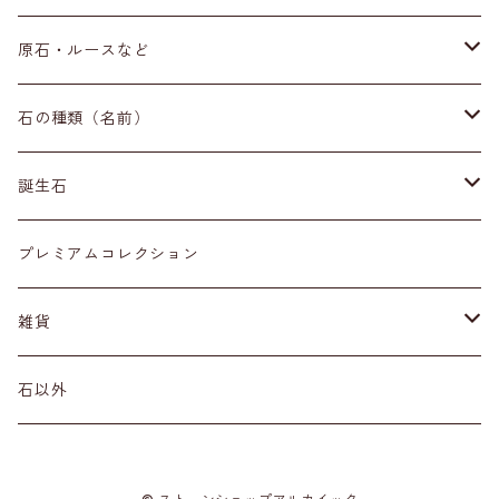
ブレスレット
原石・ルースなど
イヤリング・ピアス
原石
石の種類（名前）
ネックレス・ペンダントトップ
丸玉
ア行
誕生石
アイオライト
リング
標本
カ行
１月
プレミアムコレクション
アクアマリン
カーネリアン
材質
磨き石
サ行
２月
雑貨
アゲート
カイヤナイト
プラチナ
サファイア
その他アクセサリー
ルース
タ行
３月
天然石雑貨
石以外
アゼツライト
カルサイト
ゴールド
サンストーン
ダイヤモンド
勾玉
ナ行
４月
石以外の雑貨