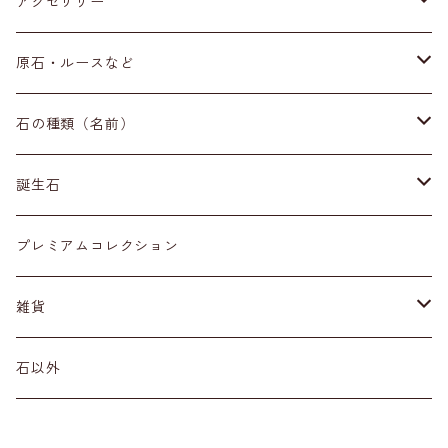
アクセサリー
ブレスレット
原石・ルースなど
イヤリング・ピアス
原石
石の種類（名前）
ネックレス・ペンダントトップ
丸玉
ア行
誕生石
アイオライト
リング
標本
カ行
１月
プレミアムコレクション
アクアマリン
カーネリアン
材質
磨き石
サ行
２月
雑貨
アゲート
カイヤナイト
プラチナ
サファイア
その他アクセサリー
ルース
タ行
３月
天然石雑貨
石以外
アゼツライト
カルサイト
ゴールド
サンストーン
ダイヤモンド
勾玉
ナ行
４月
石以外の雑貨