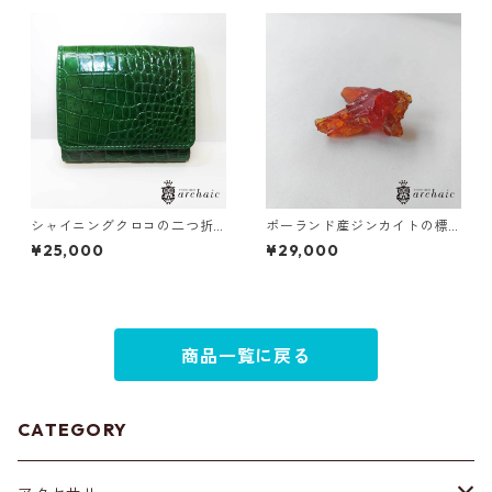
シャイニングクロコの二つ折
ポーランド産ジンカイトの標
り財布
本（赤）
¥25,000
¥29,000
商品一覧に戻る
CATEGORY