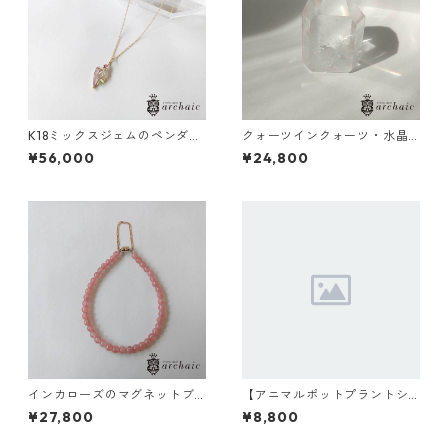
K18ミックスジェムのペンダン
クォーツインクォーツ・水晶
トトップ
のポイント(155g)
¥56,000
¥24,800
インカローズのマグネットブ
【アニマルポットプラントシ
レスレット（4mm）
リーズ】モンキー×セレウス×
¥27,800
¥8,800
丸サボテン