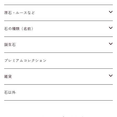
ブレスレット
原石・ルースなど
イヤリング・ピアス
原石
石の種類（名前）
ネックレス・ペンダントトップ
丸玉
ア行
誕生石
アイオライト
リング
標本
カ行
１月
プレミアムコレクション
アクアマリン
カーネリアン
材質
磨き石
サ行
２月
雑貨
アゲート
カイヤナイト
プラチナ
サファイア
その他アクセサリー
ルース
タ行
３月
天然石雑貨
石以外
アゼツライト
カルサイト
ゴールド
サンストーン
ダイヤモンド
勾玉
ナ行
４月
石以外の雑貨