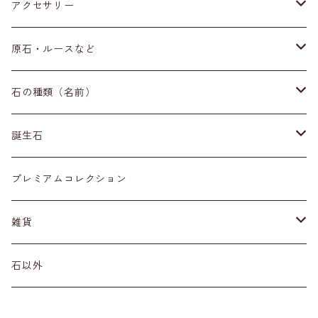
アクセサリー
ブレスレット
原石・ルースなど
イヤリング・ピアス
原石
石の種類（名前）
ネックレス・ペンダントトップ
丸玉
ア行
誕生石
アイオライト
リング
標本
カ行
１月
プレミアムコレクション
アクアマリン
カーネリアン
材質
磨き石
サ行
２月
雑貨
アゲート
カイヤナイト
プラチナ
サファイア
その他アクセサリー
ルース
タ行
３月
天然石雑貨
石以外
アゼツライト
カルサイト
ゴールド
サンストーン
ダイヤモンド
勾玉
ナ行
４月
石以外の雑貨