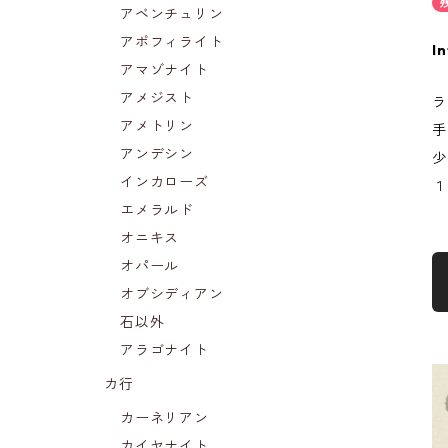
アベンチュリン
アポフィライト
In
アマゾナイト
アメジスト
ラ
アメトリン
手
アンデシン
少
インカローズ
１
エメラルド
オニキス
オパール
オブシディアン
石以外
アラゴナイト
カ行
カーネリアン
カイヤナイト