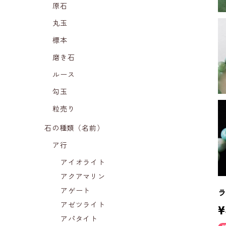
原石
丸玉
標本
磨き石
ルース
勾玉
粒売り
石の種類（名前）
ア行
アイオライト
アクアマリン
アゲート
アゼツライト
¥
アパタイト