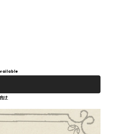
vailable
向け