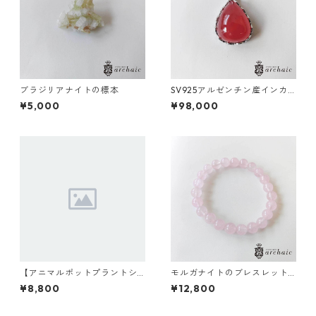
ブラジリアナイトの標本
SV925アルゼンチン産インカ
ローズのドロップペンダント
¥5,000
¥98,000
トップ
【アニマルポットプラントシ
モルガナイトのブレスレット(8
リーズ】モンキー×セレウス×
mm)
¥8,800
¥12,800
丸サボテン