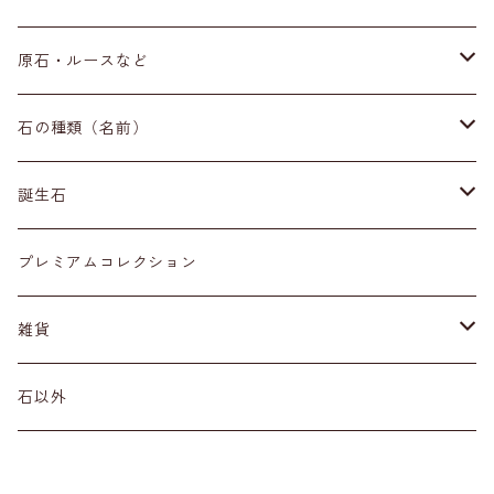
ブレスレット
原石・ルースなど
イヤリング・ピアス
原石
石の種類（名前）
ネックレス・ペンダントトップ
丸玉
ア行
誕生石
アイオライト
リング
標本
カ行
１月
プレミアムコレクション
アクアマリン
カーネリアン
材質
磨き石
サ行
２月
雑貨
アゲート
カイヤナイト
プラチナ
サファイア
その他アクセサリー
ルース
タ行
３月
天然石雑貨
石以外
アゼツライト
カルサイト
ゴールド
サンストーン
ダイヤモンド
勾玉
ナ行
４月
石以外の雑貨