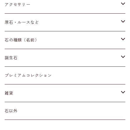
アクセサリー
ブレスレット
原石・ルースなど
イヤリング・ピアス
原石
石の種類（名前）
ネックレス・ペンダントトップ
丸玉
ア行
誕生石
アイオライト
リング
標本
カ行
１月
プレミアムコレクション
アクアマリン
カーネリアン
材質
磨き石
サ行
２月
雑貨
アゲート
カイヤナイト
プラチナ
サファイア
その他アクセサリー
ルース
タ行
３月
天然石雑貨
石以外
アゼツライト
カルサイト
ゴールド
サンストーン
ダイヤモンド
勾玉
ナ行
４月
石以外の雑貨