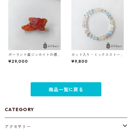
ポーランド産ジンカイトの標
カット入り・ミックスストー
本（赤）
ンのブレスレット(6mm)
¥29,000
¥9,800
商品一覧に戻る
CATEGORY
アクセサリー