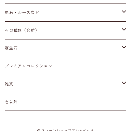
ブレスレット
原石・ルースなど
イヤリング・ピアス
原石
石の種類（名前）
ネックレス・ペンダントトップ
丸玉
ア行
誕生石
アイオライト
リング
標本
カ行
１月
プレミアムコレクション
アクアマリン
カーネリアン
材質
磨き石
サ行
２月
雑貨
アゲート
カイヤナイト
プラチナ
サファイア
その他アクセサリー
ルース
タ行
３月
天然石雑貨
石以外
アゼツライト
カルサイト
ゴールド
サンストーン
ダイヤモンド
勾玉
ナ行
４月
石以外の雑貨
© ストーンショップアルカイック