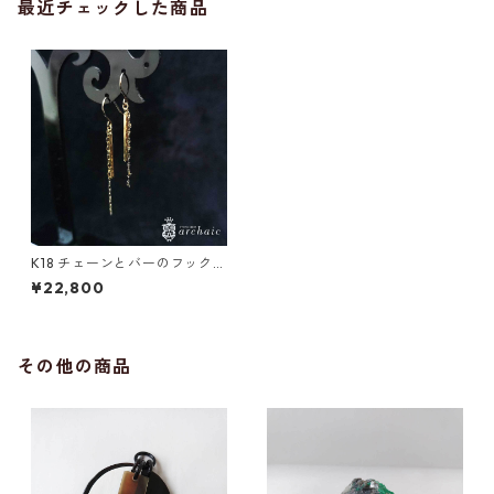
最近チェックした商品
K18 チェーンとバーのフックピ
アス
¥22,800
その他の商品