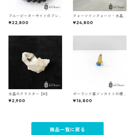
ブルーピーターサイトのブレ
クォーツインクォーツ・水晶
スレット(8mm)
のポイント(155g)
¥22,800
¥24,800
水晶のクラスター【H】
ポーランド産ジンカイトの標
本（黄）
¥2,900
¥16,800
商品一覧に戻る