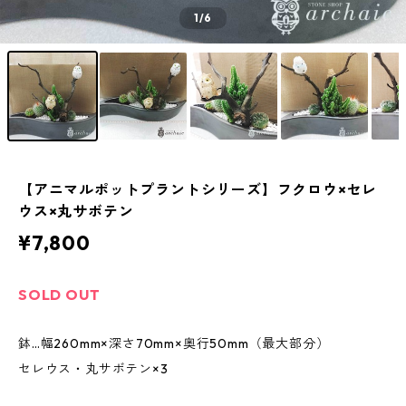
1
/6
【アニマルポットプラントシリーズ】フクロウ×セレ
ウス×丸サボテン
¥7,800
SOLD OUT
鉢…幅260mm×深さ70mm×奥行50mm（最大部分）
セレウス・丸サボテン×3