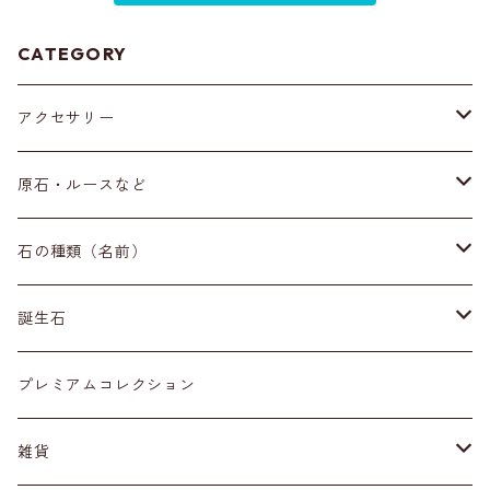
CATEGORY
アクセサリー
ブレスレット
原石・ルースなど
イヤリング・ピアス
原石
石の種類（名前）
ネックレス・ペンダントトップ
丸玉
ア行
誕生石
アイオライト
リング
標本
カ行
１月
プレミアムコレクション
アクアマリン
カーネリアン
材質
磨き石
サ行
２月
雑貨