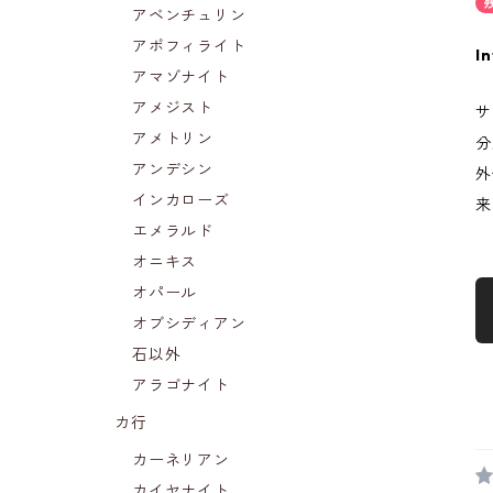
アベンチュリン
アポフィライト
In
アマゾナイト
アメジスト
サ
アメトリン
分
アンデシン
外
インカローズ
来
エメラルド
オニキス
オパール
オブシディアン
石以外
アラゴナイト
カ行
カーネリアン
カイヤナイト