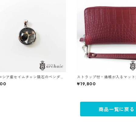
25ロシア産セイムチャン隕石のペンダン
ストラップ付・通帳が入るマット
プ
財布（全3色）
500
¥19,800
商品一覧に戻る