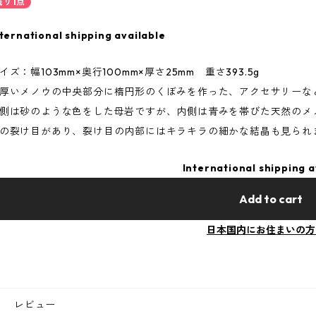
残り1点
ternational shipping available
イズ：幅103mm×奥行100mm×厚さ25mm 重さ393.5g
厚いメノウの中央部分に楕円形のくぼみを作った、アクセサリーな
側は砂のような色をした母岩ですが、内側は青みを帯びた天然のメ
の裂け目があり、裂け目の内部にはキラキラの細かな結晶も見られ
International shipping a
Add to cart
日本国内にお住まいの方
レビュー