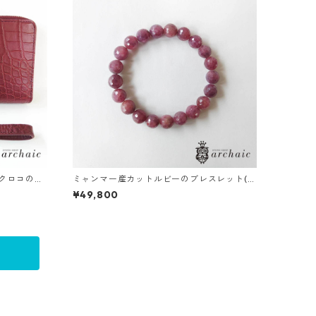
クロコの長
ミャンマー産カットルビーのブレスレット(8.
5mm)
¥49,800