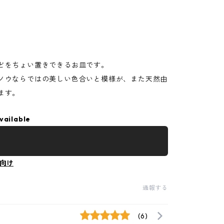
どをちょい置きできるお皿です。
ノウならではの美しい色合いと模様が、また天然由
ます。
vailable
向け
通報する
(6)