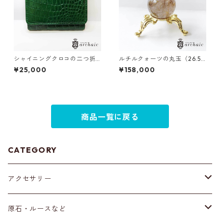
シャイニングクロコの二つ折
ルチルクォーツの丸玉（26.5
り財布
mm）
¥25,000
¥158,000
商品一覧に戻る
CATEGORY
アクセサリー
ブレスレット
原石・ルースなど