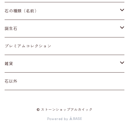
イヤリング・ピアス
原石
石の種類（名前）
ネックレス・ペンダントトップ
丸玉
ア行
誕生石
アイオライト
リング
標本
カ行
１月
プレミアムコレクション
アクアマリン
カーネリアン
材質
磨き石
サ行
２月
雑貨
アゲート
カイヤナイト
プラチナ
サファイア
その他アクセサリー
ルース
タ行
３月
天然石雑貨
石以外
アゼツライト
カルサイト
ゴールド
サンストーン
ダイヤモンド
勾玉
ナ行
４月
石以外の雑貨
© ストーンショップアルカイック
アパタイト
カルセドニー
シルバー
シェル
ターコイズ
粒売り
ハ行
５月
Powered by
アベンチュリン
ガーネット