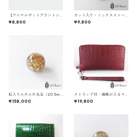
【アニマルポットプラントシ
カット入り・ミックスストー
リーズ】モンキー×セレウス×
ンのブレスレット(6mm)
¥8,800
¥9,800
丸サボテン
虹入りルチルの丸玉（20.5m
ストラップ付・通帳が入るマ
m）
ットクロコの長財布（全3色）
¥158,000
¥19,800