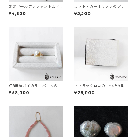
発光ゴールデンファントムア
カット・カーネリアンのブレ
メジストのポイント（全3種）
スレット（7.5mm）
¥4,800
¥5,500
K18無核バイカラーパールのリ
ヒマラヤクロコの二つ折り財
ング（11.5号）
布
¥68,000
¥28,000