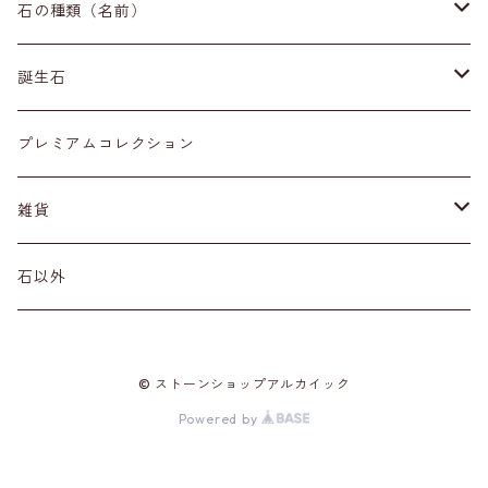
イヤリング・ピアス
原石
石の種類（名前）
ネックレス・ペンダントトップ
丸玉
ア行
誕生石
アイオライト
リング
標本
カ行
１月
プレミアムコレクション
アクアマリン
カーネリアン
材質
磨き石
サ行
２月
雑貨
アゲート
カイヤナイト
プラチナ
サファイア
その他アクセサリー
ルース
タ行
３月
天然石雑貨
石以外
アゼツライト
カルサイト
ゴールド
サンストーン
ダイヤモンド
勾玉
ナ行
４月
石以外の雑貨
© ストーンショップアルカイック
アパタイト
カルセドニー
シルバー
シェル
ターコイズ
粒売り
ハ行
５月
Powered by
アベンチュリン
ガーネット
真鍮（ブラス）
シトリン
タンザナイト
ハーキマーダイヤモンド
マ行
６月