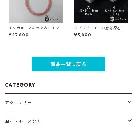
インカローズのマグネットブ
ラブラドライトの磨き原石
レスレット（4mm）
（ハート）全2種
¥27,800
¥3,800
商品一覧に戻る
CATEGORY
アクセサリー
ブレスレット
原石・ルースなど