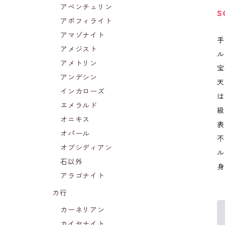
アベンチュリン
S
アポフィライト
アマゾナイト
手
アメジスト
ル
アメトリン
宝
アンデシン
天
インカローズ
は
エメラルド
級
オニキス
表
オパール
不
オブシディアン
ル
石以外
身
アラゴナイト
カ行
カーネリアン
カイヤナイト