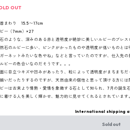
OLD OUT
首まわり 15.5〜17cm
ビー（7mm）×27
石のような、深みのある赤と透明度が絶妙に美しいルビーのブレス
然石のルビーに多い、ピンクがかったものや透明度が低いものとは
ガーネットみたいな色やね」などと言っていたのですが、仕入先の
ルビーの色合いなのだそうです。。。
面に目立つキズや凹みがあったり、粒によって透明度がまちまちだ
揃いだったりするのですが、天然由来の個性と思って頂ける方には
ビーは古来より情熱・愛情を象徴する石として知られ、7月の誕生
に着ける人を美しく輝かせ、魅力的に見せてくれるとされています
International shipping a
Sold out