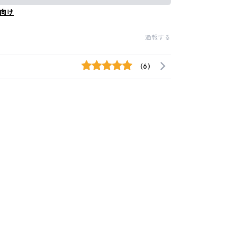
向け
通報する
(6)