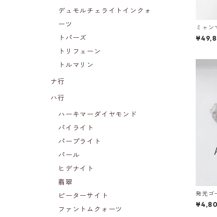
デュモルチェライトインクォ
ーツ
ミャン
5mm)
トパーズ
¥49,
トリフェーン
トルマリン
ナ行
ハ行
ハーキマーダイヤモンド
パイライト
パープライト
パール
ヒデナイト
翡翠
発光ゴ
ピーターサイト
ント（
¥4,8
ファントムクォーツ