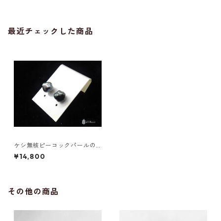
最近チェックした商品
ケシ無核ピーコックパールの
ピアス
¥14,800
その他の商品