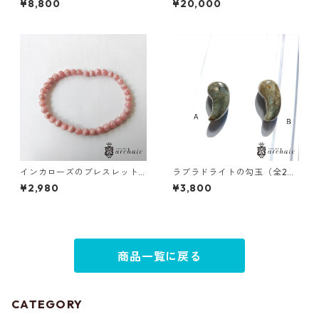
¥8,800
¥20,000
丸サボテン
インカローズのブレスレット
ラブラドライトの勾玉（全2
（5mm）
種）
¥2,980
¥3,800
商品一覧に戻る
CATEGORY