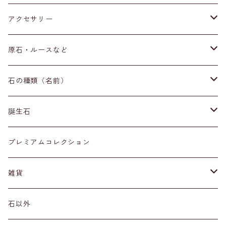
アクセサリー
ブレスレット
原石・ルースなど
イヤリング・ピアス
原石
石の種類（名前）
ネックレス・ペンダントトップ
丸玉
ア行
誕生石
アイオライト
リング
標本
カ行
１月
プレミアムコレクション
アクアマリン
カーネリアン
材質
磨き石
サ行
２月
雑貨
アゲート
カイヤナイト
プラチナ
サファイア
その他アクセサリー
ルース
タ行
３月
天然石雑貨
石以外