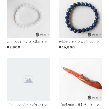
ムーンストーンと水晶のミッ
天然サファイアのブレスレッ
クスブレスレット（6mm）
ト(8mm)
¥7,800
¥36,800
【アニマルポットプラントシ
【山梨伝統工芸】サードニク
リーズ】モンキー×セレウス×
スのペーパーナイフ