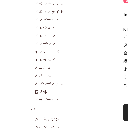
アベンチュリン
アポフィライト
In
アマゾナイト
アメジスト
K
アメトリン
バ
アンデシン
ダ
インカローズ
金
エメラルド
繊
オニキス
比
オパール
※
オブシディアン
の
石以外
アラゴナイト
カ行
カーネリアン
カイヤナイト