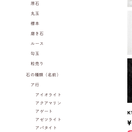
原石
丸玉
標本
磨き石
ルース
勾玉
粒売り
石の種類（名前）
ア行
アイオライト
アクアマリン
アゲート
K
アゼツライト
¥
アパタイト